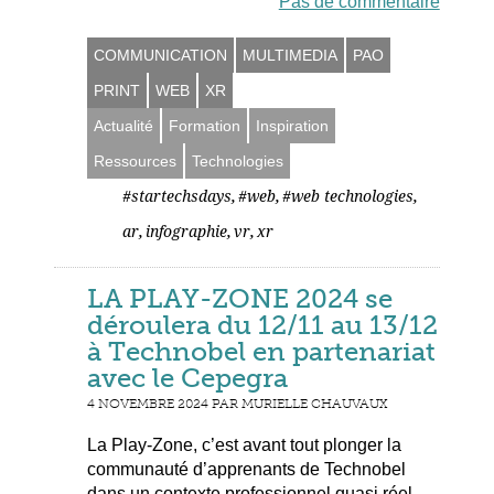
Pas de commentaire
COMMUNICATION
MULTIMEDIA
PAO
PRINT
WEB
XR
Actualité
Formation
Inspiration
Ressources
Technologies
,
,
,
#startechsdays
#web
#web technologies
,
,
,
ar
infographie
vr
xr
LA PLAY-ZONE 2024 se
déroulera du 12/11 au 13/12
à Technobel en partenariat
avec le Cepegra
4 NOVEMBRE 2024 PAR MURIELLE CHAUVAUX
La Play-Zone, c’est avant tout plonger la
communauté d’apprenants de Technobel
dans un contexte professionnel quasi réel.