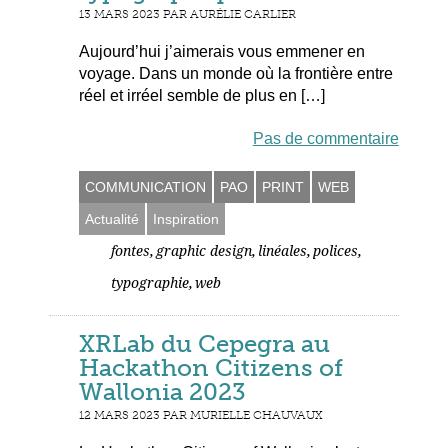
13 MARS 2023 PAR AURÉLIE CARLIER
Aujourd’hui j’aimerais vous emmener en
voyage. Dans un monde où la frontière entre
réel et irréel semble de plus en […]
Pas de commentaire
COMMUNICATION
PAO
PRINT
WEB
Actualité
Inspiration
,
,
,
,
fontes
graphic design
linéales
polices
,
typographie
web
XRLab du Cepegra au
Hackathon Citizens of
Wallonia 2023
12 MARS 2023 PAR MURIELLE CHAUVAUX