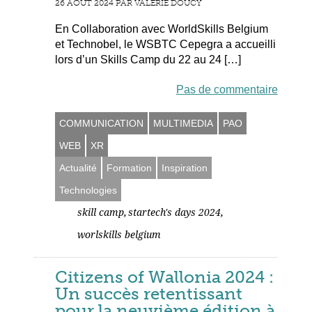
26 AOÛT 2024 PAR VALÉRIE DOUCY
En Collaboration avec WorldSkills Belgium
et Technobel, le WSBTC Cepegra a accueilli
lors d’un Skills Camp du 22 au 24 […]
Pas de commentaire
COMMUNICATION
MULTIMEDIA
PAO
WEB
XR
Actualité
Formation
Inspiration
Technologies
,
,
skill camp
startech's days 2024
worlskills belgium
Citizens of Wallonia 2024 :
Un succès retentissant
pour la neuvième édition à