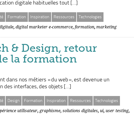
tion digitale habituelles tout […]
té
Formation
Inspiration
Ressources
Technologies
,
,
,
igitale
digital marketer e-commerce
formation
marketing
h & Design, retour
de la formation
ment dans nos métiers « du web », est devenue un
n des interfaces, des objets […]
té
Design
Formation
Inspiration
Ressources
Technologies
,
,
,
,
,
périence utilisateur
graphisme
solutions digitales
ui
user testing