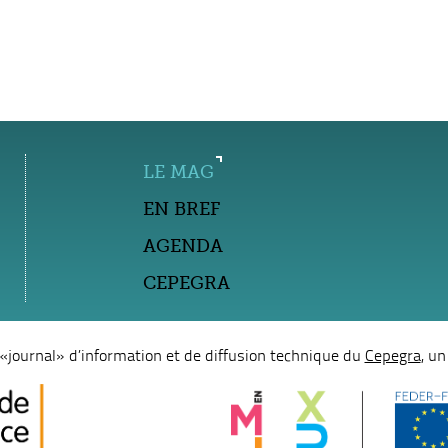
LE MAG
EN BREF
AGENDA
CEPEGRA
e «journal» d’information et de diffusion technique du
Cepegra
, u