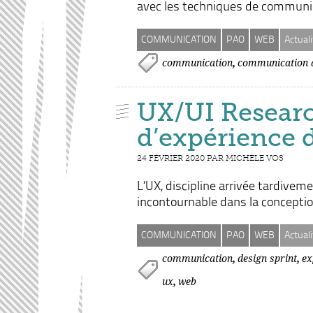
avec les techniques de communica
COMMUNICATION
PAO
WEB
Actuali
,
communication
communication d
UX/UI Researc
d’expérience 
24 FÉVRIER 2020 PAR MICHÈLE VOS
L’UX, discipline arrivée tardive
incontournable dans la conceptio
COMMUNICATION
PAO
WEB
Actuali
,
,
communication
design sprint
ex
,
ux
web