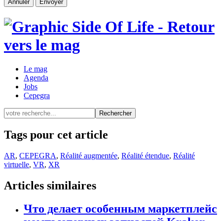
Le mag
Agenda
Jobs
Cepegra
Rechercher
Tags pour cet article
AR
,
CEPEGRA
,
Réalité augmentée
,
Réalité étendue
,
Réalité
virtuelle
,
VR
,
XR
Articles similaires
Что делает особенным маркетплейс