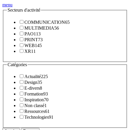
menu
Secteurs d'activité
COMMUNICATION
65
MULTIMEDIA
56
PAO
113
PRINT
73
WEB
145
XR
11
Catégories
Actualité
225
Design
35
E-divers
8
Formation
93
Inspiration
70
Non classé
1
Ressources
61
Technologies
91