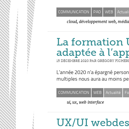
COMMUNICATION
PAO
WEB
Actuali
,
,
cloud
développement web
médi
La formation 
adaptée à l’ap
15 DÉCEMBRE 2020 PAR GRÉGORY FICHÈR
L’année 2020 n’a épargné personn
multiples nous aura au moins pe
COMMUNICATION
WEB
Actualité
Fo
,
,
ui
ux
web interface
UX/UI webdes