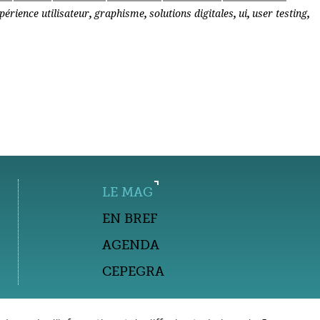
,
,
,
,
,
périence utilisateur
graphisme
solutions digitales
ui
user testing
LE MAG
EN BREF
AGENDA
CEPEGRA