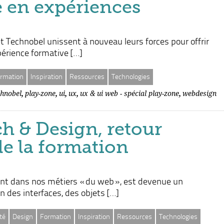
e en expériences
 Technobel unissent à nouveau leurs forces pour offrir
érience formative […]
rmation
Inspiration
Ressources
Technologies
,
,
,
,
,
chnobel
play-zone
ui
ux
ux & ui web - spécial play-zone
webdesign
h & Design, retour
de la formation
ment dans nos métiers « du web », est devenue un
n des interfaces, des objets […]
té
Design
Formation
Inspiration
Ressources
Technologies