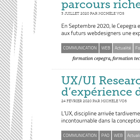
parcours rich
3 JUILLET 2020 PAR MICHÈLE VOS
En Septembre 2020, le Cepegra et
aux futurs webdesigners une exp
COMMUNICATION
WEB
Actualité
Fo
,
formation cepegra
formation te
UX/UI Researc
d’expérience 
24 FÉVRIER 2020 PAR MICHÈLE VOS
L’UX, discipline arrivée tardive
incontournable dans la conceptio
COMMUNICATION
PAO
WEB
Actuali