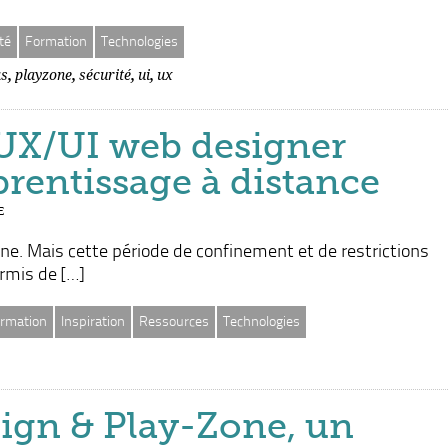
té
Formation
Technologies
,
,
,
,
as
playzone
sécurité
ui
ux
UX/UI web designer
prentissage à distance
E
e. Mais cette période de confinement et de restrictions
rmis de […]
rmation
Inspiration
Ressources
Technologies
ign & Play-Zone, un