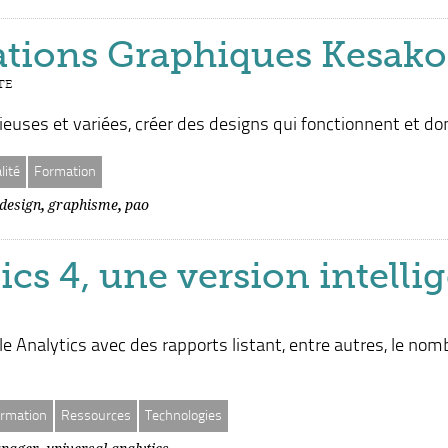
éations Graphiques Kesako
TE
uses et variées, créer des designs qui fonctionnent et dont
lité
Formation
,
,
design
graphisme
pao
cs 4, une version intelli
 Analytics avec des rapports listant, entre autres, le nomb
rmation
Ressources
Technologies
,