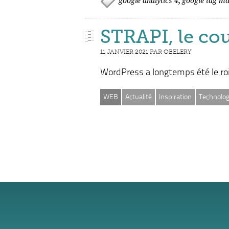
google analytics 4
google tag m
STRAPI, le cou
11 JANVIER 2021 PAR OBELERY
WordPress a longtemps été le roi 
WEB
Actualité
Inspiration
Technolog