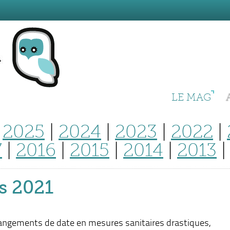
LE MAG
|
2025
|
2024
|
2023
|
2022
|
7
|
2016
|
2015
|
2014
|
2013
s 2021
hangements de date en mesures sanitaires drastiques,