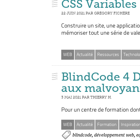
CSS Variables
22 JUIN 2021 PAR GRÉGORY FICHÈRE
Construire un site, une applicat
mémoriser tout une série de vale
WEB
Actualité
Ressources
Technolo
BlindCode 4 D
aux malvoyan
3 MAI 2021 PAR THIERRY H.
Pour un centre de formation dont 
WEB
Actualité
Formation
Inspiratio
,
,
blindcode
développement web
e