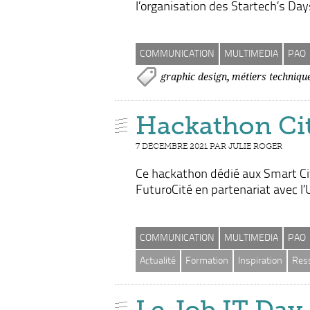
l’organisation des Startech’s D
COMMUNICATION
MULTIMEDIA
PAO
,
graphic design
métiers techniqu
Hackathon Cit
7 DÉCEMBRE 2021 PAR JULIE ROGER
Ce hackathon dédié aux Smart Cit
FuturoCité en partenariat avec l’
COMMUNICATION
MULTIMEDIA
PAO
Actualité
Formation
Inspiration
Res
Le Job IT Day 