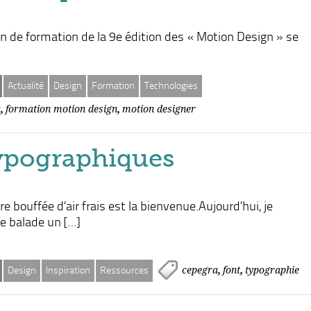
in de formation de la 9e édition des « Motion Design » se
Actualité
Design
Formation
Technologies
,
,
a
formation motion design
motion designer
ypographiques
e bouffée d’air frais est la bienvenue.Aujourd’hui, je
 balade un […]
,
,
cepegra
font
typographie
Design
Inspiration
Ressources