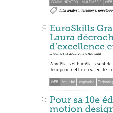
COMMUNICATION
MULTIMEDIA
WEB
,
,
data analyst
designers
développ
EuroSkills Gra
Laura décroch
d’excellence 
19 OCTOBRE 2021 PAR PCHARLIER
WordlSkills et EuroSkills sont d
deux pour mettre en valeur les m
WEB
Actualité
Inspiration
Technolog
Pour sa 10e éd
motion design