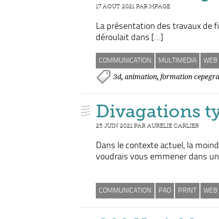
17 AOÛT 2021 PAR MPAGE
La présentation des travaux de f
déroulait dans […]
COMMUNICATION
MULTIMEDIA
WEB
,
,
3d
animation
formation cepegr
Divagations t
25 JUIN 2021 PAR AURÉLIE CARLIER
Dans le contexte actuel, la moindr
voudrais vous emmener dans une
COMMUNICATION
PAO
PRINT
WEB