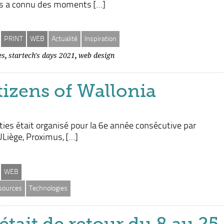
ays a connu des moments […]
PRINT
WEB
Actualité
Inspiration
,
,
es
startech's days 2021
web design
izens of Wallonia
ies était organisé pour la 6e année consécutive par
ULiège, Proximus, […]
WEB
sources
Technologies
était de retour du 8 au 25