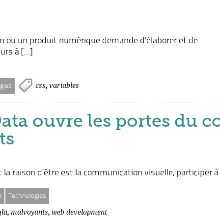
ion ou un produit numérique demande d’élaborer et de
urs à […]
,
css
variables
gies
ata ouvre les portes du c
ts
la raison d’être est la communication visuelle, participer 
n
Technologies
,
,
qla
malvoyants
web development