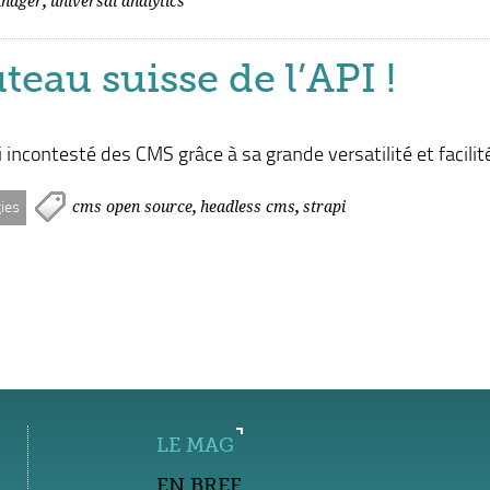
anager
universal analytics
teau suisse de l’API !
incontesté des CMS grâce à sa grande versatilité et facilité
,
,
cms open source
headless cms
strapi
ies
LE MAG
EN BREF