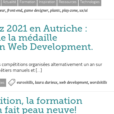
Actualité
Formation
Inspiration
Ressources
Technologies
,
,
,
,
,
eur
front-end
game designer
plantc
play-zone
ux/ui
z 2021 en Autriche :
e la médaille
en Web Development.
es compétitions organisées alternativement un an sur
étiers manuels et […]
,
,
,
euroskills
laura durieux
web development
wordskills
ies
ition, la formation
 fait peau neuve!