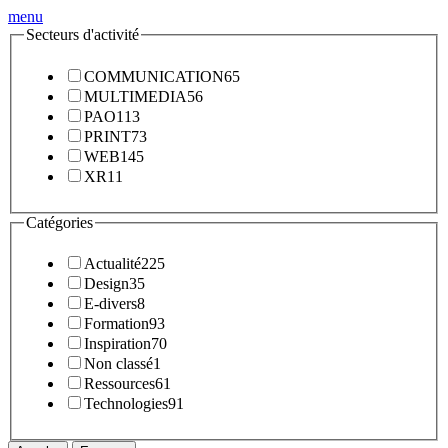
menu
Secteurs d'activité
COMMUNICATION
65
MULTIMEDIA
56
PAO
113
PRINT
73
WEB
145
XR
11
Catégories
Actualité
225
Design
35
E-divers
8
Formation
93
Inspiration
70
Non classé
1
Ressources
61
Technologies
91