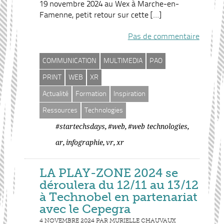
19 novembre 2024 au Wex à Marche-en-
Famenne, petit retour sur cette […]
Pas de commentaire
COMMUNICATION
MULTIMEDIA
PAO
PRINT
WEB
XR
Actualité
Formation
Inspiration
Ressources
Technologies
,
,
,
#startechsdays
#web
#web technologies
,
,
,
ar
infographie
vr
xr
LA PLAY-ZONE 2024 se
déroulera du 12/11 au 13/12
à Technobel en partenariat
avec le Cepegra
4 NOVEMBRE 2024 PAR MURIELLE CHAUVAUX