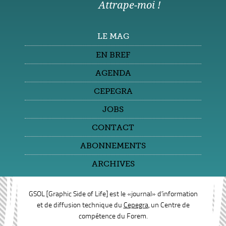
Attrape-moi !
LE MAG
EN BREF
AGENDA
CEPEGRA
JOBS
CONTACT
ABONNEMENTS
ARCHIVES
GSOL
[Graphic Side of Life] est le «journal» d’information
et de diffusion technique du
Cepegra
, un Centre de
compétence du Forem.