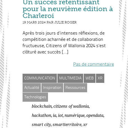
Un succès retentissant
pour la neuvième édition à
Charleroi
19 MARS 2024 PAR JULIE ROGER
Après trois jours d’intenses réflexions, de
compétition acharnée et de collaboration
fructueuse, Citizens of Wallonia 2024 s’est
clôturé avec succès […]
Pas de commentaire
COMMUNICATION
MULTIMEDIA
WEB
XR
Actualité
Inspiration
Ressources
Technologies
,
,
blockchain
citizens of wallonia
,
,
,
,
,
hackathon
ia
iot
numérique
opendata
,
,
smart city
smartterritoire
xr