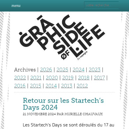
menu
Archives |
2026
|
2025
|
2024
|
2023
|
2022
|
2021
|
2020
|
2019
|
2018
|
2017
|
2016
|
2015
|
2014
|
2013
|
2012
Retour sur les Startech’s
Days 2024
21 NOVEMBRE 2024 PAR MURIELLE CHAUVAUX
Les Startech’s Days se sont déroulés du 17 au