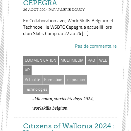
CEPEGRA
26 AOÛT 2024 PAR VALÉRIE DOUCY
En Collaboration avec WorldSkills Belgium et
Technobel, le WSBTC Cepegra a accueilli lors
d’un Skills Camp du 22 au 24 […]
Pas de commentaire
COMMUNICATION
MULTIMEDIA
PAO
WEB
XR
Actualité
Formation
Inspiration
Technologies
,
,
skill camp
startech's days 2024
worlskills belgium
Citizens of Wallonia 2024 :