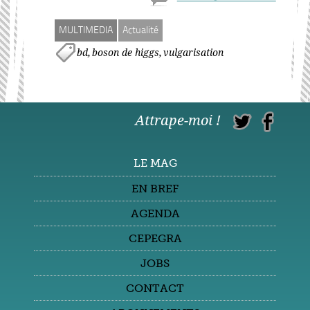
MULTIMEDIA
Actualité
,
,
bd
boson de higgs
vulgarisation
Attrape-moi !
LE MAG
EN BREF
AGENDA
CEPEGRA
JOBS
CONTACT