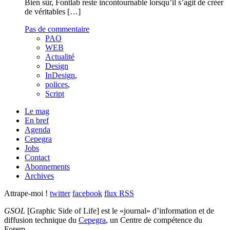
Bien sûr, Fontlab reste incontournable lorsqu’il s’agit de créer
de véritables […]
Pas de commentaire
PAO
WEB
Actualité
Design
InDesign
,
polices
,
Script
Le mag
En bref
Agenda
Cepegra
Jobs
Contact
Abonnements
Archives
Attrape-moi !
twitter
facebook
flux RSS
GSOL
[Graphic Side of Life] est le «journal» d’information et de
diffusion technique du
Cepegra
, un Centre de compétence du
Forem.