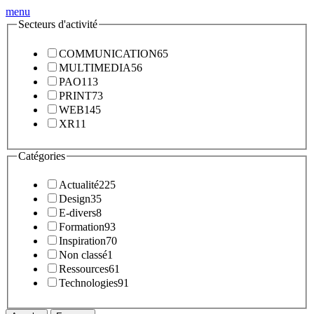
menu
Secteurs d'activité
COMMUNICATION
65
MULTIMEDIA
56
PAO
113
PRINT
73
WEB
145
XR
11
Catégories
Actualité
225
Design
35
E-divers
8
Formation
93
Inspiration
70
Non classé
1
Ressources
61
Technologies
91