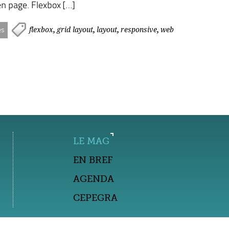
n page. Flexbox […]
,
,
,
,
flexbox
grid layout
layout
responsive
web
es
LE MAG
EN BREF
AGENDA
CEPEGRA