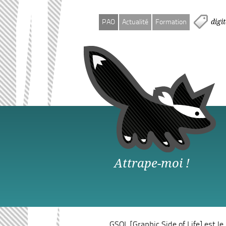
digi
PAO
Actualité
Formation
Attrape-moi !
GSOL
[Graphic Side of Life] est l