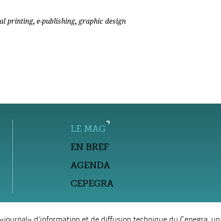
,
,
tal printing
e-publishing
graphic design
LE MAG
EN BREF
AGENDA
CEPEGRA
e «journal» d’information et de diffusion technique du
Cepegra
, u